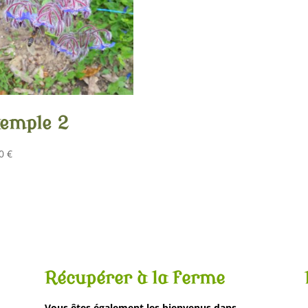
emple 2
00
€
Récupérer à la ferme
Vous êtes également les bienvenus dans