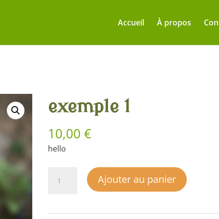
Accueil
À propos
Con
exemple 1
10,00
€
hello
quantité
Ajouter au panier
de
exemple
1