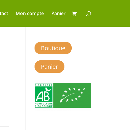
tact
Mon compte
Panier
Boutique
Panier